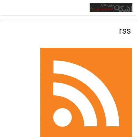
منو
rss