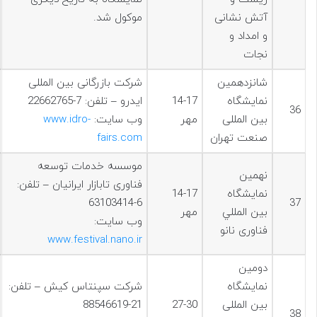
آتش نشانی
موکول شد.
و امداد و
نجات
شانزدهمین
شرکت بازرگانی بین المللی
نمایشگاه
14-17
ایدرو – تلفن: 7-22662765
36
بین المللی
مهر
وب سایت:
www.idro-
صنعت تهران
fairs.com
موسسه خدمات توسعه
نهمين
فناوری تابازار ایرانیان – تلفن:
نمایشگاه
14-17
6-63103414
37
بين المللي
مهر
وب سایت:
فناوری نانو
www.festival.nano.ir
دومین
نمایشگاه
شرکت سپنتاس کیش – تلفن:
بین المللی
27-30
21-88546619
38