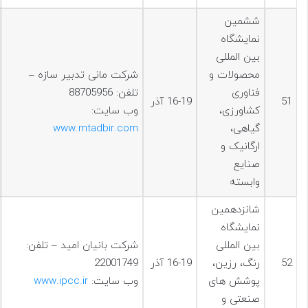
ششمین
نمایشگاه
بین المللی
محصولات و
شرکت مانی تدبیر سازه –
فناوری
تلفن: 88705956
51
16-19 آذر
کشاورزی،
وب سایت:
گیاهی،
www.mtadbir.com
ارگانیک و
صنایع
وابسته
شانزدهمین
نمایشگاه
بین المللی
شرکت بانیان امید – تلفن:
52
رنگ، رزین،
16-19 آذر
22001749
پوشش های
وب سایت:
www.ipcc.ir
صنعتی و