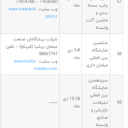
77656560 – 77614768
57
چاپ، بسته
ماه
وب سایت:
www.iranpack-
بندی و
print.ir
ماشین آلات
وابسته
شرکت پیشگامان صنعت
ششمين
مبلمان پرشیا (فیپکو) – تلفن:
نمایشگاه
5-8 دی
88067747
58
بین المللی
ماه
وب سایت:
www.hofex-
مبلمان اداری
medex.com
سيزدهمين
نمایشگاه
بین المللی
15-18 دی
59
تبلیغات،
——
ماه
بازاریابی و
صنایع
وابسته