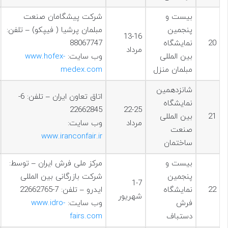
بیست و
شرکت پیشگامان صنعت
پنجمین
مبلمان پرشیا ( فیپکو) – تلفن:
13-16
20
نمایشگاه
88067747
مرداد
بین المللی
وب سایت:
www.hofex-
مبلمان منزل
medex.com
شانزدهمین
اتاق تعاون ایران – تلفن: 6-
نمایشگاه
22662845
22-25
21
بین المللی
مرداد
وب سایت:
صنعت
www.iranconfair.ir
ساختمان
بیست و
مرکز ملی فرش ایران – توسط:
پنجمين
شرکت بازرگانی بین المللی
1-7
22
نمایشگاه
ایدرو – تلفن: 7-22662765
شهریور
فرش
وب سایت:
www.idro-
دستباف
fairs.com