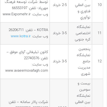
توسط: شرکت توسعه فرهنگ
10
بين المللي
2-5 خرداد
مهرپاد- تلفن: 66553197
فناوري و
وب سایت: www.Expomehr.ir
نوآوري
نمایشگاه
KOTRA – تلفن: 26206711
11
اختصاصی
3-5 خرداد
وب سایت:
www.kotra.ir
کره جنوبی
پنجمين
کانون تبلیغاتی آوای موفق –
نمایشگاه
تلفن: 22740376
12
جامع
3-5 خرداد
وب سایت:
مدیریت
www.avaeemovafagh.com
شهری
بيست و
سومين
نمایشگاه
بین المللی
شرکت پالار سامانه – تلفن: