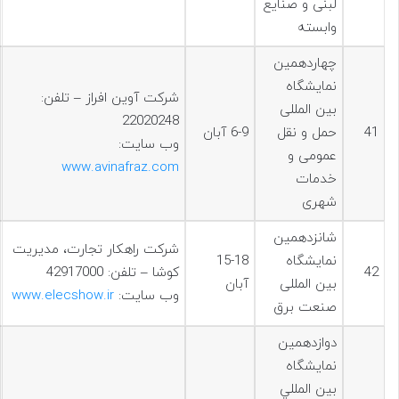
لبنی و صنایع
وابسته
چهاردهمین
نمایشگاه
شرکت آوین افراز – تلفن:
بین المللی
22020248
41
حمل و نقل
6-9 آبان
وب سایت:
عمومی و
www.avinafraz.com
خدمات
شهری
شانزدهمین
شرکت راهکار تجارت، مدیریت
نمایشگاه
15-18
42
کوشا – تلفن: 42917000
بین المللی
آبان
وب سایت:
www.elecshow.ir
صنعت برق
دوازدهمين
نمايشگاه
بين المللي