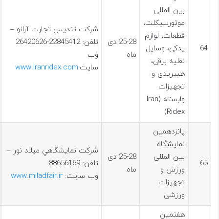
بین المللی
موتورسیکلت،
شرکت تندیس تجارت آرانو –
قطعات، لوازم
25-28 دی
تلفن: 22845412-26420626
64
یدکی، وسایل
ماه
وب
نقلیه برقی،
سایت:
www.Iranridex.com
هیبریدی و
تجهیزات
وابسته (Iran
Ridex)
پانزدهمین
نمایشگاه
شركت نمايشگاهي ميلاد نور –
بین المللی
25-28 دی
65
تلفن: 88656169
ورزش و
ماه
وب سایت:
www.miladfair.ir
تجهیزات
ورزشی
هفتمين