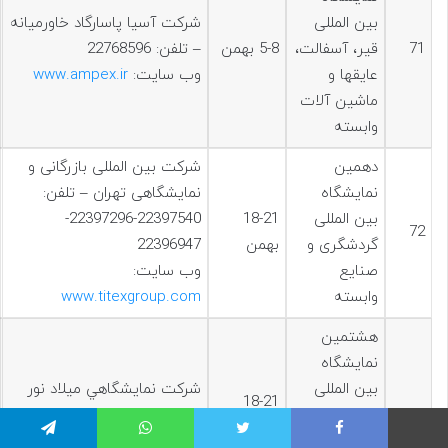
بین المللی
شرکت آسیا پاسارگاد خاورمیانه
71
قیر، آسفالت،
5-8 بهمن
– تلفن: 22768596
عایقها و
وب سایت:
www.ampex.ir
ماشین آلات
وابسته
دهمين
شرکت بین المللی بازرگانی و
نمایشگاه
نمایشگاهی تهران – تلفن:
بین المللی
18-21
22397540-22397296-
72
گردشگری و
بهمن
22396947
صنایع
وب سایت:
وابسته
www.titexgroup.com
هشتمين
نمایشگاه
بین المللی
شركت نمايشگاهي ميلاد نور
18-21
73
صنایع چوب،
تلفن: 88656169
بهمن
ماشین آلات
وب سایت:
www.miladfair.ir
فیس بوک
توییتر
واتس آپ
تلگرام