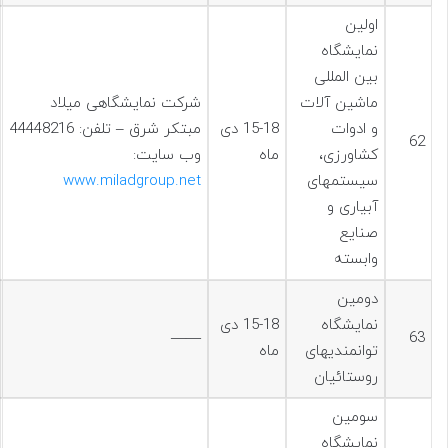
اولین
نمایشگاه
بین المللی
ماشین آلات
شرکت نمایشگاهی میلاد
و ادوات
15-18 دی
مبتکر شرق – تلفن: 44448216
62
کشاورزی،
ماه
وب سایت:
سیستمهای
www.miladgroup.net
آبیاری و
صنایع
وابسته
دومین
نمایشگاه
15-18 دی
——
63
توانمندیهای
ماه
روستائیان
سومین
نمایشگاه