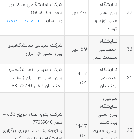
نمايشگاه
شركت نمايشگاهي ميلاد نور –
32
بين المللي
4-7 مهر
تلفن: 88656169
مادر، نوزاد و
وب سایت:
www.miladfair.ir
كودك
نمایشگاه
شرکت سهامی نمایشگاههای
33
اختصاصی
5-9 مهر
بین المللی ج.ا.ایران
سلطنت عمان
نمایشگاه
شرکت سهامی نمایشگاههای
14-17
34
اختصاصی
بین المللی ج.ا.ایران (سفارت
مهر
ارمنستان
ارمنستان تلفن: 88172270)
سومین
نمايشگاه
بين المللي
شرکت پترو اطفاء حریق نگاه –
بهداشت،
تلفن:77639040
14-17
35
ايمني، محيط
با توجه به اعلام مجری، برگزاری
مهر
زیست و
نمایشگاه به تاریخ دیگری