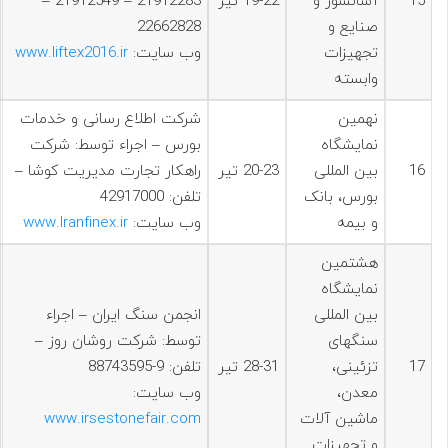
15
آسانسور و
19-22 تیر
21912283 – 21912549 –
صنايع و
22662828
تجهيزات
وب سایت:
www.liftex2016.ir
وابسته
نهمین
شرکت اطلاع رسانی و خدمات
نمایشگاه
بورس – اجراء توسط: شرکت
16
بین المللی
20-23 تیر
راهکار تجارت مدیریت کوشا –
بورس، بانک
تلفن: 42917000
و بیمه
وب سایت:
www.Iranfinex.ir
هشتمين
نمایشگاه
بین المللی
انجمن سنگ ایران – اجراء
سنگهای
توسط: شرکت روشان روز –
17
تزئینی،
28-31 تیر
تلفن: 9-88743595
معدن،
وب سایت:
ماشین آلات
www.irsestonefair.com
و تجهیزات