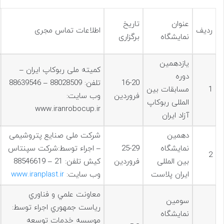
عنوان
تاریخ
ردیف
اطلاعات تماس مجری
نمایشگاه
برگزاری
یازدهمین
کمیته ملی ربوکاپ ایران –
دوره
16-20
تلفن: 88028509 – 88639546
1
مسابقات بین
فروردین
وب سایت:
المللی ربوکاپ
www.iranrobocup.ir
آزاد ایران
دهمین
شرکت ملی صنایع پتروشیمی
نمایشگاه
25-29
– اجراء توسط:شرکت سپنتاس
2
بین المللی
فروردین
کیش تلفن: 21 – 88546619
ایران پلاست
وب سایت:
www.iranplast.ir
معاونت علمي و فناوري
سومين
رياست جمهوري اجراء توسط:
نمایشگاه
موسسه خدمات توسعه