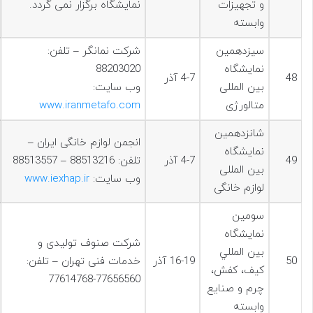
و تجهيزات
نمایشگاه برگزار نمی گردد.
وابسته
سيزدهمین
شرکت نمانگر – تلفن:
نمایشگاه
88203020
48
4-7 آذر
بین المللی
وب سایت:
متالورژی
www.iranmetafo.com
شانزدهمین
انجمن لوازم خانگی ایران –
نمایشگاه
49
4-7 آذر
تلفن: 88513216 – 88513557
بین المللی
وب سایت:
www.iexhap.ir
لوازم خانگی
سومين
نمايشگاه
شرکت صنوف تولیدی و
بين المللي
50
16-19 آذر
خدمات فنی تهران – تلفن:
كيف، كفش،
77656560-77614768
چرم و صنايع
وابسته