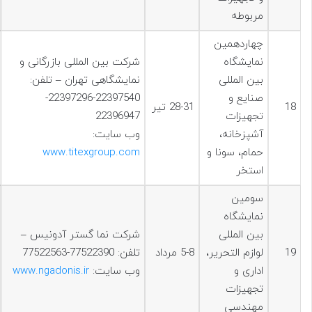
مربوطه
چهاردهمين
نمایشگاه
شرکت بین المللی بازرگانی و
بین المللی
نمایشگاهی تهران – تلفن:
صنایع و
22397540-22397296-
18
28-31 تیر
تجهیزات
22396947
آشپزخانه،
وب سایت:
حمام، سونا و
www.titexgroup.com
استخر
سومین
نمایشگاه
بین المللی
شرکت نما گستر آدونیس –
19
لوازم التحریر،
5-8 مرداد
تلفن: 77522390-77522563
اداری و
وب سایت:
www.ngadonis.ir
تجهیزات
مهندسی