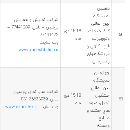
دهمين
نمایشگاه
شرکت نمایش و همایش
بین المللی
پرشین – تلفن: 77441289 –
کالا، خدمات
15-18 دی
77441472
60
وتجهیزات
ماه
وب سایت:
فروشگاهی و
www.iranexhibition.ir
فروشگاههای
زنجیره ای
چهارمين
نمايشگاه
بين المللي
شرکت سایا نمای پارسیان –
خشكبار،
15-18 دی
61
تلفن: 36633939-031
آجيل، ميوه
ماه
وب سایت:
www.irannutex.ir
هاي خشك و
صنايع
وابسته