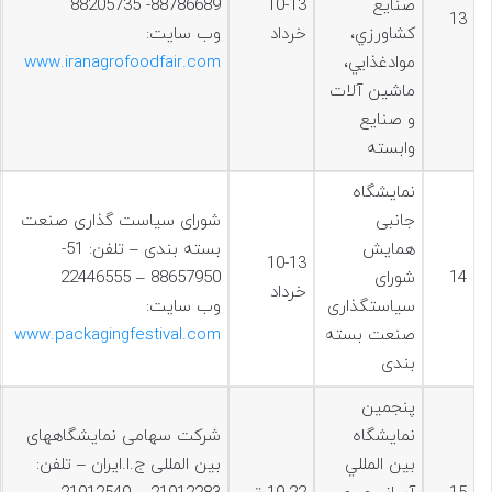
صنايع
10-13
88786689- 88205735
13
كشاورزي،
خرداد
وب سایت:
موادغذایي،
www.iranagrofoodfair.com
ماشین آلات
و صنايع
وابسته
نمایشگاه
جانبی
شورای سیاست گذاری صنعت
همایش
بسته بندی – تلفن: 51-
10-13
14
شورای
88657950 – 22446555
خرداد
سیاستگذاری
وب سایت:
صنعت بسته
www.packagingfestival.com
بندی
پنجمين
نمايشگاه
شرکت سهامی نمایشگاههای
بين المللي
بین المللی ج.ا.ایران – تلفن: