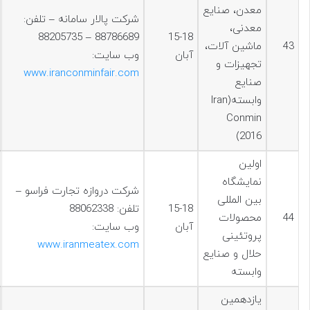
معدن، صنایع
شرکت پالار سامانه – تلفن:
معدنی،
88786689 – 88205735
15-18
43
ماشين آلات،
آبان
وب سایت:
تجهیزات و
www.iranconminfair.com
صنایع
وابسته(Iran
Conmin
2016)
اولین
نمایشگاه
شرکت دروازه تجارت فراسو –
بین المللی
15-18
تلفن: 88062338
44
محصولات
آبان
وب سایت:
پروتئینی
www.iranmeatex.com
حلال و صنایع
وابسته
يازدهمين