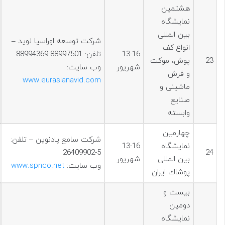
هشتمين
نمایشگاه
بین المللی
شرکت توسعه اوراسيا نويد –
انواع کف
13-16
تلفن: 88997501-88994369
23
پوش، موکت
شهریور
وب سایت:
و فرش
www.eurasianavid.com
ماشینی و
صنایع
وابسته
چهارمين
شرکت سامع پادنوین – تلفن:
نمايشگاه
13-16
5-26409902
24
بین المللی
شهریور
وب سایت:
www.spnco.net
پوشاك ایران
بيست و
دومين
نمایشگاه