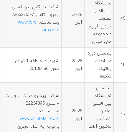
نمایشگاه
شرکت بازرگانی بین المللی
بین المللی
25-28
ایدرو – تلفن: 7-22662765
45
قطعات
آبان
وب سایت:
www.idro-
خودرو، لوازم
fairs.com
و مجموعه
های خودرو
پنجمین دوره
مسابقات
25-28
شهرداری منطقه 1 تهران –
46
رباتیک
آبان
تلفن: 26130486
شکوفا
ششمين
نمايشگاه
شرکت پیشرو مبتکران چیستا
بين المللي
– تلفن: 22264095
لوله و
25-28
وب سایت:
47
اتصالات،
آبان
www.chistafair.com
ماشين آلات
با توجه به اعلام مجری،