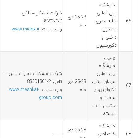
نمایشگاه
بین المللی
شرکت نمانگر – تلفن:
25-28 دی
66
خانه مدرن،
88203020
ماه
معماری
وب سایت:
www.midex.ir
داخلی و
دکوراسیون
نهمين
نمایشگاه
بین المللی
شركت مشكات تجارت ياس –
سیمان، بتن،
25-28 دی
تلفن: 2-88501801
67
تکنولوژیهای
ماه
وب سایت:
www.meshkat-
ساخت و
group.com
ماشین آلات
وابسته
نمایشگاه
25-28 دی
68
اختصاصی
——