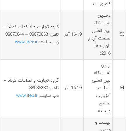
کامبوزیت
دهمين
نمایشگاه
گروه تجارت و اطلاعات کوشا –
بین المللی
53
16-19 آذر
تلفن: 88070833 – 88070844
صنعت آرد و
وب سایت:
www.Ibex.ir
نان( Ibex
2016)
اولین
نمایشگاه
بین المللی
گروه تجارت و اطلاعات کوشا –
54
شیلات،
16-19 آذر
تلفن: 88085380
آبزیان و
وب سایت:
www.ifex.ir
صنایع
وابسته
بیست و
دومين