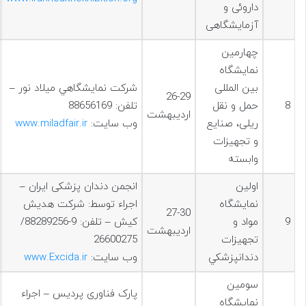
داروئی و
آزمایشگاهی
چهارمین
نمایشگاه
بین المللی
شركت نمايشگاهي ميلاد نور –
26-29
8
حمل و نقل
تلفن: 88656169
اردیبهشت
ریلی، صنایع
وب سایت:
www.miladfair.ir
و تجهیزات
وابسته
اولین
انجمن دندان پزشکی ایران –
نمايشگاه
اجراء توسط: شرکت هدیش
27-30
9
مواد و
کیش – تلفن: 9-88289256/
اردیبهشت
تجهیزات
26600275
دندانپزشكي
وب سایت:
www.Excida.ir
سومين
پارک فناوری پردیس – اجراء
نمايشگاه