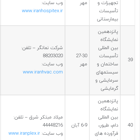
تجهیزات و
مهر
وب سایت:
تأسیسات
www.iranhospitex.ir
بیمارستانی
پانزدهمين
نمایشگاه
بین المللی
شرکت نمانگر – تلفن:
تأسیسات
27-30
88203020
39
ساختمان و
مهر
وب سایت:
سیستمهای
www.iranhvac.com
سرمایشی و
گرمایشی
پانزدهمين
نمایشگاه
بین المللی
ميلاد مبتكر شرق – تلفن:
40
دام، طیور،
6-9 آبان
44448216
فرآورده های
وب سایت:
www.iranplex.ir