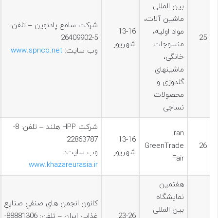
بین المللی
ماشین آلات،
شرکت سامع پادنوین – تلفن:
مواد اولیه،
13-16
5-26409902
25
منسوجات
شهریور
وب سایت:
www.spnco.net
خانگی،
ماشینهای
گلدوزی و
محصولات
نساجی
شرکت HPP هلند – تلفن: 8-
Iran
22863787
13-16
GreenTrade
26
شهریور
وب سایت:
Fair
www.khazareurasia.ir
هفتمین
نمایشگاه
كانون انجمن هاي صنفي صنايع
بین المللی
23-26
غذايي ایران – تلفن: 88881306-