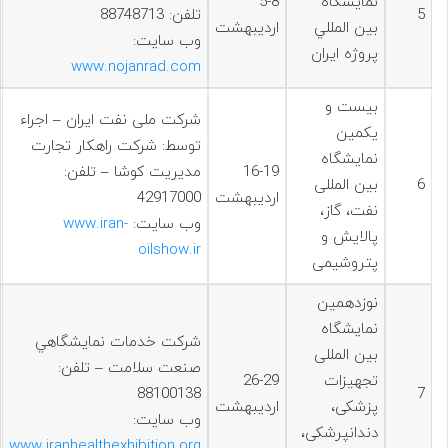
نمايشگاه
5-8
5
تلفن: 88748713
بين المللي
اردیبهشت
وب سایت:
پروژه ايران
www.nojanrad.com
بيست و
شرکت ملی نفت ایران – اجراء
یکمین
توسط: شرکت راهکار تجارت
نمایشگاه
16-19
مدیریت کوشا – تلفن:
6
بین المللی
اردیبهشت
42917000
نفت، گاز،
وب سایت:
www.iran-
پالایش و
oilshow.ir
پتروشیمی
نوزدهمين
نمایشگاه
شركت خدمات نمايشگاهي
بین المللی
صنعت سلامت – تلفن:
تجهیزات
26-29
88100138
7
پزشکی،
اردیبهشت
وب سایت:
دندانپرشکی،
www.iranhealthexhibition.org