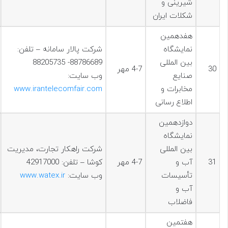
شیرینی و
شکلات ایران
هفدهمين
نمایشگاه
شرکت پالار سامانه – تلفن:
بین المللی
88786689- 88205735
30
4-7 مهر
صنایع
وب سایت:
مخابرات و
www.irantelecomfair.com
اطلاع رسانی
دوازدهمین
نمایشگاه
بین المللی
شرکت راهکار تجارت، مدیریت
31
آب و
4-7 مهر
کوشا – تلفن: 42917000
تأسیسات
وب سایت:
www.watex.ir
آب و
فاضلاب
هفتمين