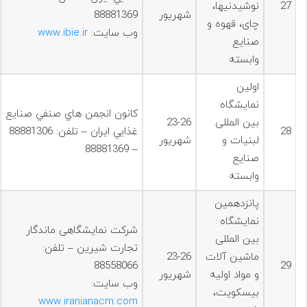
27
نوشیدنیها،
شهریور
88881369
چای، قهوه و
وب سایت:
www.ibie.ir
صنایع
وابسته
اولین
نمایشگاه
كانون انجمن هاي صنفي صنايع
بین المللی
23-26
28
غذايي ایران – تلفن: 88881306
لبنیات و
شهریور
– 88881369
صنایع
وابسته
پانزدهمين
نمایشگاه
شرکت نمایشگاهی ماندگار
بین المللی
تجارت شیرین – تلفن:
ماشین آلات
23-26
88558066
29
و مواد اولیه
شهریور
وب سایت:
بیسکویت،
www.iranianacm.com