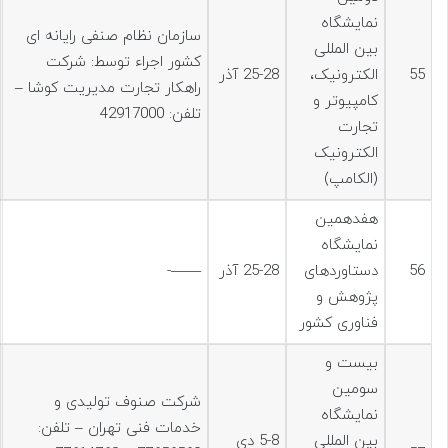
نمایشگاه
سازمان نظام صنفی رایانه ای
بین المللی
کشور اجراء توسط: شرکت
55
الکترونیک،
25-28 آذر
راهکار تجارت مدیریت کوشا –
کامپیوتر و
تلفن: 42917000
تجارت
الکترونیک
(الکامپ)
هفدهمین
نمایشگاه
56
دستاوردهای
25-28 آذر
——-
پژوهش و
فناوری کشور
بیست و
سومين
شرکت صنوف تولیدی و
نمایشگاه
خدمات فنی تهران – تلفن:
بین المللی
5-8 دی