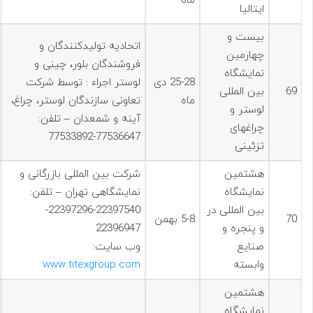
ماه
ایتالیا
بیست و
اتحادیه تولیدکنندگان و
چهارمین
فروشندگان بلور، چینی و
نمایشگاه
25-28 دی
لوستر اجراء : توسط شرکت
69
بین المللی
ماه
تعاونی سازندگان لوستر، چراغ،
لوستر و
آینه و شمعدان – تلفن:
چراغهای
77536647-77533892
تزئینی
هشتمين
شرکت بین المللی بازرگانی و
نمایشگاه
نمایشگاهی تهران – تلفن:
بین المللی در
22397540-22397296-
70
5-8 بهمن
و پنجره و
22396947
صنایع
وب سایت:
وابسته
www.titexgroup.com
هشتمين
نمایشگاه