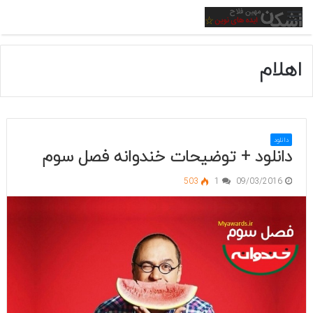
منو
اهلام
دانلود
دانلود + توضیحات خندوانه فصل سوم
503
1
09/03/2016