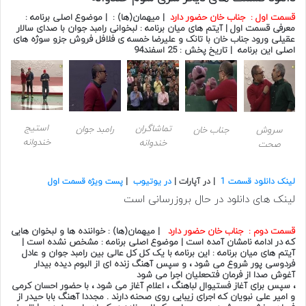
قسمت اول :
جناب خان حضور دارد
| میهمان(ها) : | موضوع اصلی برنامه :
معرفی قسمت اول | آیتم های میان برنامه : لبخوانی رامبد جوان با صدای سالار
عقیلی ورود جناب خان با تانک و علیرضا خمسه ی فلافل فروش جزو سوژه های
اصلی این برنامه | تاریخ پخش : 25 اسفند94
استیج
تماشاگران
رامبد جوان
سروش
جناب خان
خندوانه
خندوانه
صحت
لینک دانلود قسمت 1
| در آپارات |
در یوتیوب
|
پست ویژه قسمت اول
لینک های دانلود در حال بروزرسانی است
قسمت دوم :
جناب خان حضور دارد
| میهمان(ها) : خواننده ها و لبخوان هایی
که در ادامه نامشان آمده است | موضوع اصلی برنامه : مشخص نشده است |
آیتم های میان برنامه : این برنامه با یک کل کل عالی بین رامبد جوان و عادل
فردوسی پور شروع می شود ، و سپس آهنگ زنده ای از البوم دیده بیدار
آغوش صدا از فرمان فتحعلیان اجرا می شود
، سپس برای آغاز فستیوال لباهنگ ، اعلام آغاز می شود ، با حضور احسان کرمی
و امیر علی نبویان که اجرای زیبایی روی صحنه دارند . مجددا آهنگ بابا حیدر از