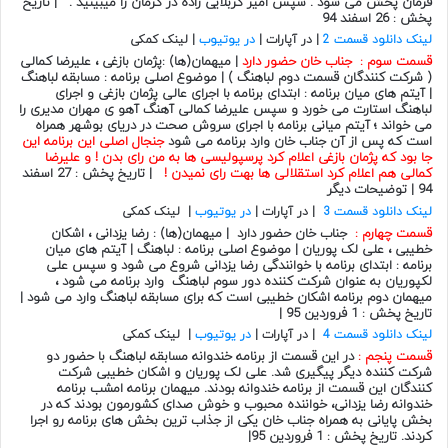
فرمان پخش می شود . سپس امیر کربلایی زاده در کرمان را میبینید . | تاریخ
پخش : 26 اسفند 94
لینک دانلود قسمت 2
| در آپارات |
در یوتیوب
| لینک کمکی
قسمت سوم : جناب خان حضور دارد
| میهمان(ها) :پژمان بازغی ، علیرضا کمالی
( شرکت کنندگان قسمت دوم لباهنگ ) | موضوع اصلی برنامه : مسابقه لباهنگ
| آیتم های میان برنامه : ابتدای برنامه با اجرای عالی پژمان بازغی و اجرای
لباهنگ استارت می خورد و سپس علیرضا کمالی آهنگ آهو ی مهران مدیری را
می خواند ؛ آیتم میانی برنامه با اجرای سروش صحت در دریای بوشهر همراه
است که پس از آن جناب خان وارد برنامه می شود
جنجال اصلی این برنامه این
جا بود که پژمان بازغی اعلام کرد پرسپولیسی ها به من رای بدن ! و علیرضا
کمالی هم اعلام کرد استقلالی ها بهت رای نمیدن !
| تاریخ پخش : 27 اسفند
94 | توضیحات دیگر
لینک دانلود قسمت 3
| در آپارات |
در یوتیوب
| لینک کمکی
قسمت چهارم :
جناب خان حضور دارد | میهمان(ها) : رضا یزدانی ، اشکان
خطیبی ، علی لک پوریان | موضوع اصلی برنامه : لباهنگ | آیتم های میان
برنامه : ابتدای برنامه با خوانندگی رضا یزدانی شروع می شود و سپس علی
لکپوریان به عنوان شرکت کننده دور سوم لباهنگ وارد برنامه می شود ،
میهمان دوم برنامه اشکان خطیبی است که برای مسابقه لباهنگ وارد می شود |
تاریخ پخش : 1 فروردین 95 |
لینک دانلود قسمت 4
| در آپارات |
در یوتیوب
| لینک کمکی
قسمت پنجم :
در این قسمت از
برنامه خندوانه
مسابقه
لباهنگ
با حضور دو
شرکت کننده دیگر پیگیری شد.
علی لک پوریان
و
اشکان خطیبی
شرکت
کنندگان این قسمت از برنامه خندوانه بودند. میهمان برنامه امشب برنامه
خندوانه
رضا یزدانی
، خواننده محبوب و خوش صدای کشورمون بودند که در
بخش پایانی به همراه
جناب خان
یکی از جذاب ترین بخش های برنامه رو اجرا
کردند. تاریخ پخش : 1 فروردین 95|