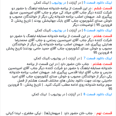
لینک دانلود قسمت 5
| در آپارات |
در یوتیوب
| لینک کمکی
قسمت ششم :
در این قسمت از
برنامه خندوانه
مسابقه
لباهنگ
با حضور دو
شرکت کننده دیگر جناب آقای
میلاد کی مرام
و جناب آقای
امیرحسین صدیق
پیگیری شد. میهمان امشب برنامه خندوانه یکی دیگر از خوانندگان محبوب و
خوش صدای کشورمون، جناب آقای
بابک جهانبخش
بودند | تاریخ پخش :2
فروردین 95 | توضیحات دیگر
لینک دانلود قسمت 6
| در آپارات |
در یوتیوب
|لینک کمکی
قسمت هفتم :
در این قسمت از
برنامه خندوانه
مسابقه
لباهنگ
با حضور دو
شرکت کننده دیگر جناب آقای
امیرحسین رستمی
و جناب آقای
محمدرضا
هدایتی
پیگیری شد. میهمان امشب برنامه خندوانه یکی دیگر از خوانندگان
محبوب و خوش صدای کشورمون، جناب آقای
حمید حامی
بودند،| تاریخ پخش
4 فروردین 95
لینک دانلود قسمت 7
| در آپارات | در یوتیوب |لینک کمکی
قسمت هشتم :
جناب خان حضور دارد | در این قسمت از
برنامه
خندوانه
مسابقه
لباهنگ
با حضور دو شرکت کننده دیگر جناب آقای
امیرحسین
مدرس
و جناب آقای
ارشا اقدسی
پیگیری شد. میهمان امشب برنامه خندوانه
یکی دیگر از خوانندگان محبوب و خوش صدای کشورمون، جناب آقای
امید
حاجیلی
بودند، جهت
دانلود
بخش های مختلف
قسمت هشتم
از
فصل
سوم
برنامه
خندوانه
روی ادامه مطلب کلیک کنید.. | تاریخ پخش : 5 فروردین
95
لینک دانلود قسمت 8
| در آپارات | در یوتیوب | لینک کمکی
قسمت نهم :
جناب خان حضور دارد | میهمان(ها) : نیکی مظفری ، لیندا کیانی