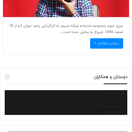
سری سوم مجموعه خندوانه شبکه نسیم به کارگردانی رامبد جوان که از 25
اسفند 1394 شروع به پخش شده است…
بیشتر بخوانید »
دوستان و همکاران
شرکت دانش آرا
Dr.SA
انجمن استارتاپ ها
نانو پروسسور