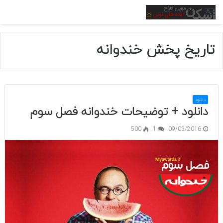
منو
تاریخ پخش خندوانه
دانلود
دانلود + توضیحات خندوانه فصل سوم
500
1
09/03/2016