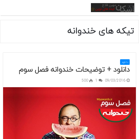
منو
تیکه های خندوانه
دانلود
دانلود + توضیحات خندوانه فصل سوم
500
1
09/03/2016