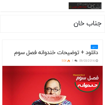
منو
جناب خان
دانلود
دانلود + توضیحات خندوانه فصل سوم
504
1
09/03/2016