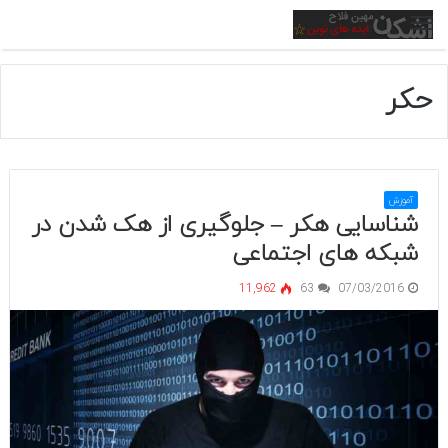
منو
حکر
آموزش
شناسایی هکر – جلوگیری از هک شدن در
شبکه های اجتماعی
11,962
63
07/03/2016