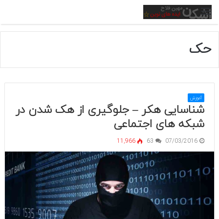
منو
حک
آموزش
شناسایی هکر – جلوگیری از هک شدن در
شبکه های اجتماعی
11,966
63
07/03/2016