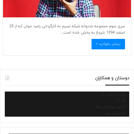
سری سوم مجموعه خندوانه شبکه نسیم به کارگردانی رامبد جوان که از 25
اسفند 1394 شروع به پخش شده است…
بیشتر بخوانید »
دوستان و همکاران
شرکت دانش آرا
Dr.SA
انجمن استارتاپ ها
نانو پروسسور