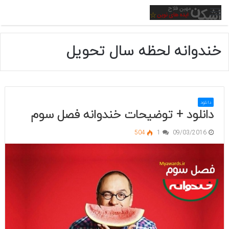
منو
خندوانه لحظه سال تحویل
دانلود
دانلود + توضیحات خندوانه فصل سوم
504
1
09/03/2016