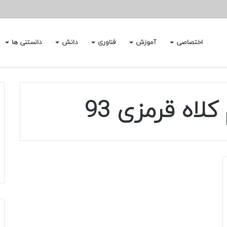
اختصاصی
آموزش
فناوری
دانش
دانستنی ها
اه قرمزی 93