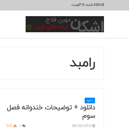
2026 شنبه, 8 آگوست
رامبد
دانلود
دانلود + توضیحات خندوانه فصل
سوم
503
1
09/03/2016