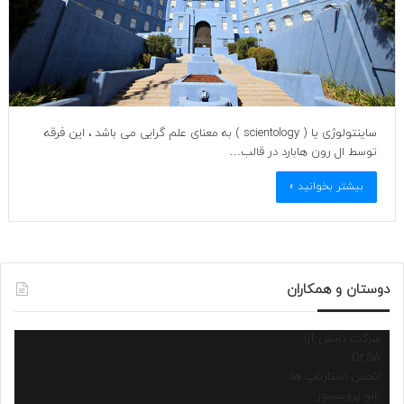
ساینتولوژی یا ( scientology ) به معنای علم گرایی می باشد ، این فرقه
توسط ال رون هابارد در قالب…
بیشتر بخوانید »
دوستان و همکاران
شرکت دانش آرا
Dr.SA
انجمن استارتاپ ها
نانو پروسسور