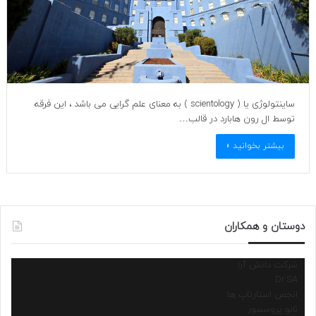
ساینتولوژی یا ( scientology ) به معنای علم گرایی می باشد ، این فرقه
توسط ال رون هابارد در قالب…
بیشتر بخوانید »
دوستان و همکاران
شرکت دانش آرا
Dr.SA
انجمن استارتاپ ها
نانو پروسسور