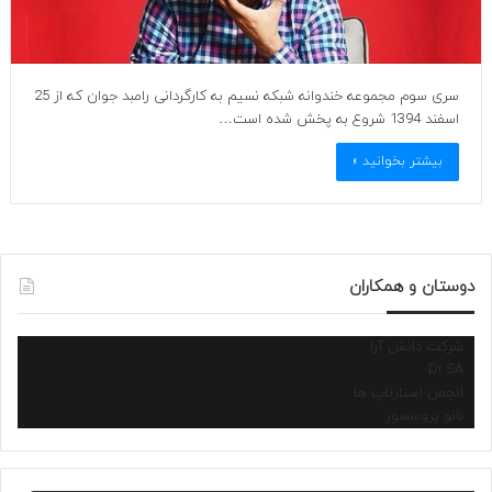
سری سوم مجموعه خندوانه شبکه نسیم به کارگردانی رامبد جوان که از 25
اسفند 1394 شروع به پخش شده است…
بیشتر بخوانید »
دوستان و همکاران
شرکت دانش آرا
Dr.SA
انجمن استارتاپ ها
نانو پروسسور