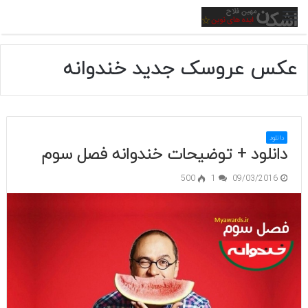
منو
عکس عروسک جدید خندوانه
دانلود
دانلود + توضیحات خندوانه فصل سوم
500
1
09/03/2016