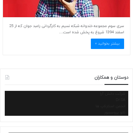
سری سوم مجموعه خندوانه شبکه نسیم به کارگردانی رامبد جوان که از 25
اسفند 1394 شروع به پخش شده است…
بیشتر بخوانید »
دوستان و همکاران
شرکت دانش آرا
Dr.SA
انجمن استارتاپ ها
نانو پروسسور