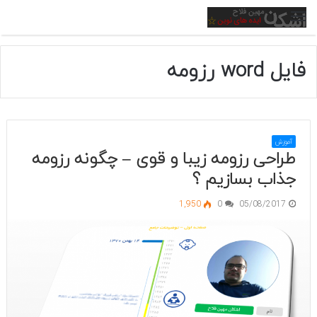
منو
فایل word رزومه
آموزش
طراحی رزومه زیبا و قوی – چگونه رزومه
جذاب بسازیم ؟
1,950
0
05/08/2017