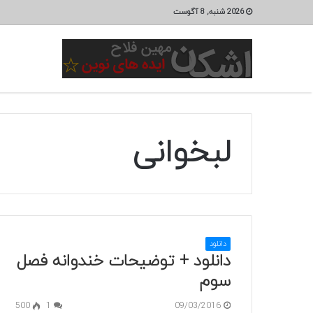
2026 شنبه, 8 آگوست
لبخوانی
دانلود
دانلود + توضیحات خندوانه فصل
سوم
500
1
09/03/2016