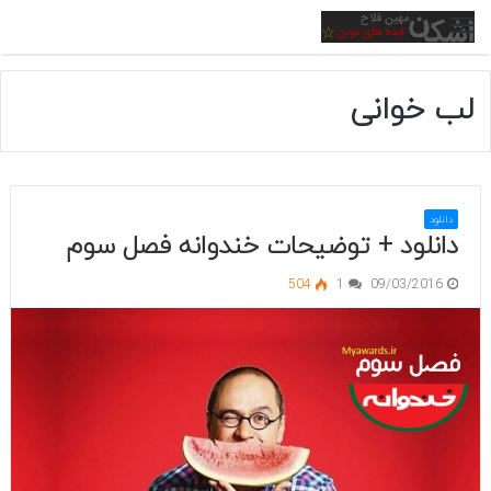
منو
لب خوانی
دانلود
دانلود + توضیحات خندوانه فصل سوم
504
1
09/03/2016