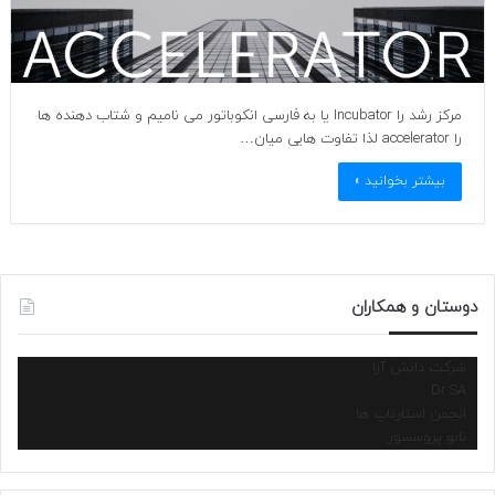
مرکز رشد را Incubator یا به فارسی انکوباتور می نامیم و شتاب دهنده ها
را accelerator لذا تفاوت هایی میان…
بیشتر بخوانید »
دوستان و همکاران
شرکت دانش آرا
Dr.SA
انجمن استارتاپ ها
نانو پروسسور