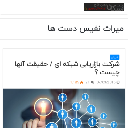
منو
میراث نفیس دست ها
آموزش
شرکت بازاریابی شبکه ای / حقیقت آنها
چیست ؟
1,185
21
07/03/2016