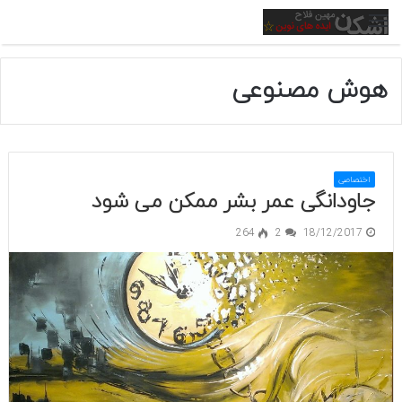
منو
هوش مصنوعی
اختصاصی
جاودانگی عمر بشر ممکن می شود
264
2
18/12/2017