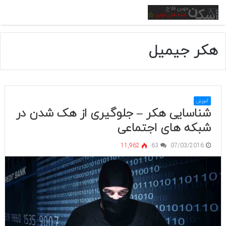
منو
هکر جیمیل
آموزش
شناسایی هکر – جلوگیری از هک شدن در
شبکه های اجتماعی
11,962
63
07/03/2016