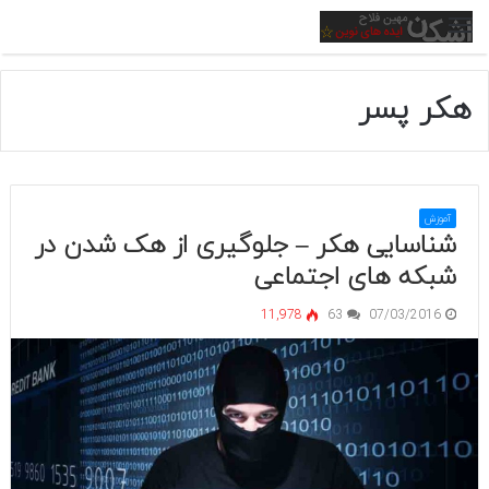
منو
هکر پسر
آموزش
شناسایی هکر – جلوگیری از هک شدن در
شبکه های اجتماعی
11,978
63
07/03/2016