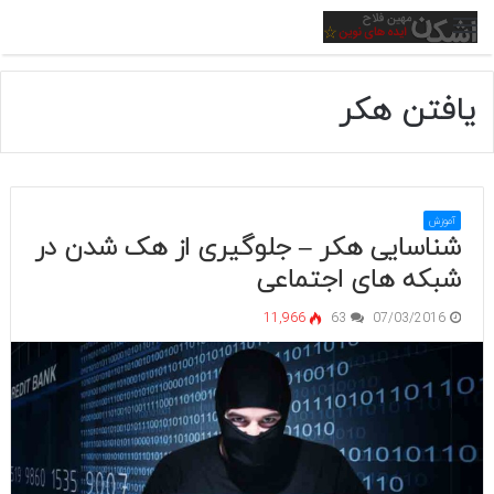
منو
یافتن هکر
آموزش
شناسایی هکر – جلوگیری از هک شدن در
شبکه های اجتماعی
11,966
63
07/03/2016