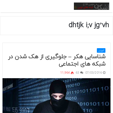
منو
dhtjk i;v jg’vh
آموزش
شناسایی هکر – جلوگیری از هک شدن در
شبکه های اجتماعی
11,964
63
07/03/2016