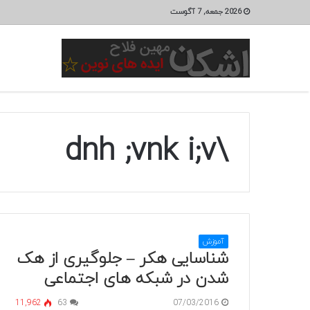
2026 جمعه, 7 آگوست
\dnh ;vnk i;v
آموزش
شناسایی هکر – جلوگیری از هک
شدن در شبکه های اجتماعی
11,962
63
07/03/2016