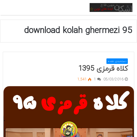
منو
download kolah ghermezi 95
دسته‌بندی نشده
کلاه قرمزی 1395
1,541
1
05/03/2016