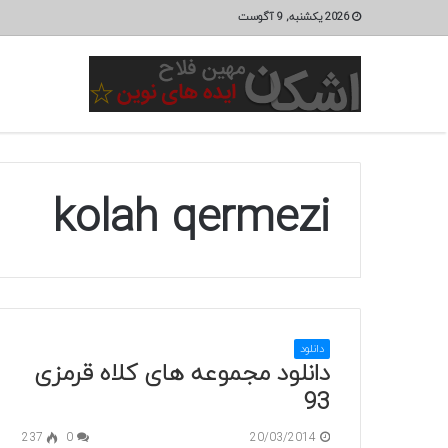
2026 یکشنبه, 9 آگوست
kolah qermezi
دانلود
دانلود مجموعه های کلاه قرمزی
93
237
0
20/03/2014