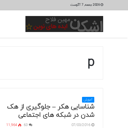
2026 جمعه, 7 آگوست
p
آموزش
شناسایی هکر – جلوگیری از هک
شدن در شبکه های اجتماعی
11,964
63
07/03/2016