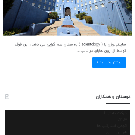
ساینتولوژی یا ( scientology ) به معنای علم گرایی می باشد ، این فرقه
توسط ال رون هابارد در قالب…
بیشتر بخوانید »
دوستان و همکاران
شرکت دانش آرا
Dr.SA
انجمن استارتاپ ها
نانو پروسسور