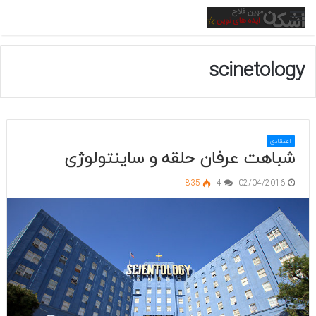
منو
scinetology
اعتقادی
شباهت عرفان حلقه و ساینتولوژی
835
4
02/04/2016