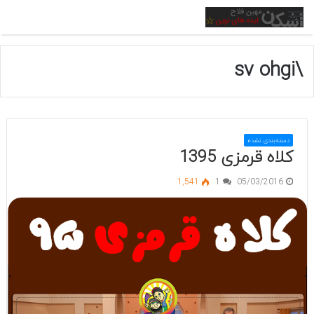
منو
\sv ohgi
دسته‌بندی نشده
کلاه قرمزی 1395
1,541
1
05/03/2016