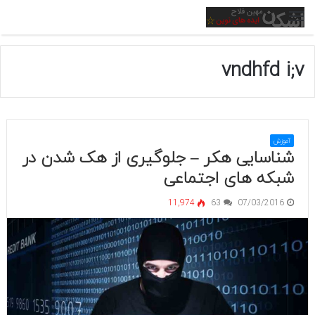
منو
vndhfd i;v
آموزش
شناسایی هکر – جلوگیری از هک شدن در
شبکه های اجتماعی
11,974
63
07/03/2016