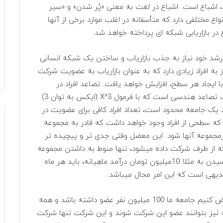
د، اشباع است. اشباع در لغت به معنی «پُر شدن» و «سیر
اع مختلفی دارد که متأسفانه در اغلب موارد برخی از آنها
ع در بازاریابی شبکه ای پرداخته خواهد شد:
 رشد خود نیاز به جذب بازاریاب و ساختن یک شبکه انسانی
ه افراد زیادی دارد که به عنوان بازاریاب به عضویت شرکت
ا ایجاد هر سطح، افزایش خواهد یافت. تصاعد افراد در
بازاریابی شبکه ای، یک تصاعد ریاضی نیست؛ بلکه یک تصاعد هندسی است که با فرمول X^3 (ایکس به توان 3)
راد یک جامعه محدود است، تعداد افراد کافی برای عضویت در
ه سطحی از افراد وجود خواهد داشت که قادر به مجموعه
مجموعه آنها شود. این معضل وقتی جدی تر و پیچیده تر
 که از طرف شرکت داده میشود، تنها منوط به داشتن مجموعه
و فروش آنها میباشد و بدون آن مجموعه، فرد برای رسیدن به مثلا 10میلیون تومان درآمد ماهیانه، باید هر ماه
با یک مثال این نوع از اشباع را روشنتر خواهم کرد: فرض کنیم جامعه ما 100 میلیون نفر عضو داشته باشد و همه
از پر و جوان، زن و مرد و حتی کودکان 6 ماهه نیز بتوانند عضو این شرکت شوند و این شرکت تنها شرکت