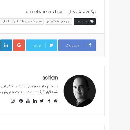
برگرفته شده از on-networkers.blog.ir
برچسب ها
بازار یابی شبکه ای
سیر شدن در بازاریابی شبکه ای
گوگل پلاس
ل
فیس بوک
توییتر
ashkan
با سلام ، از حضور ارزشمند شما در ا
شما قرار گرفته باشد ، نظرات با ارزش خو
فیس
اینستا
وبسایت
بوک
توییتر
لینکدین
یوتیوب
‫پین‌ترست