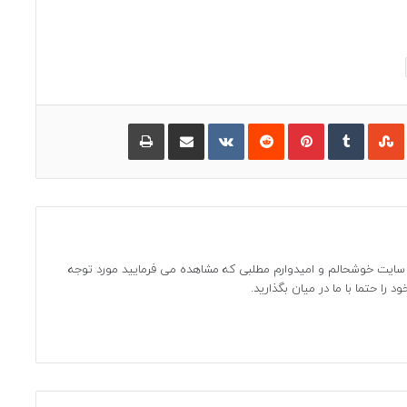
ینکدین
‫تامبلر
‫StumbleUpon
‫پین‌ترست
‫رددیت
‫VKontakte
اشتراک گذاری از طریق ایمیل
چاپ
ین سایت خوشحالم و امیدوارم مطلبی که مشاهده می فرمایید مورد توجه
د را حتما با ما در میان بگذارید.
گرام