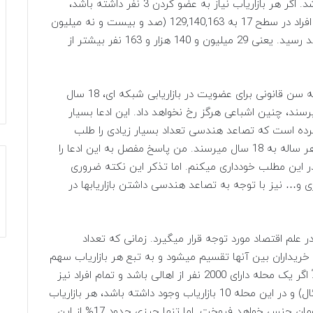
بازاریابی شبکه ای باشد و هیچ رقیبی نیز نفداشته باشد. اگر هر بازاریاب نیاز به عضو کردن 3 نفر داشته باشد،
سطح سوم این شرکت، به 27 نفر نیاز دارد. تعداد این افراد در سطح 17 به 129,140,163 (صد و بیست و نه میلیون
و صد و چهل هزار و صد و شصت و سه نفر) نفر خواهد رسید. یعنی 29 میلیون و 140 هزار و 163 نفر بیشتر از
برخی در پاسخ به این سخن تدعا میکنند که از آنجا که سن قانونی برای عضویت در بازاریابی شبکه ای، 18 سال
 تعدادی از افراد به سن 18سالگی میرسند، چنین اشباعی هرگز رخ نخواهد داد. این ادعا بسیار
کرده است که تصاعد هندسی تعداد بسیار زیادی را طلب
میکند که عدد آنها بسیار بیشتر از تعدادی است که هر ساله به 18 سال میرسند. من پاسخ مفصل به این ادعا را
 این مطلب خودداری میکنم. اما تذکر این نکته ضروری
ی و… نیز با توجه به تصاعد هندسی داشتن بازاریابها در
 علم اقتصاد مورد توجه قرار میگیرد. زمانی که تعداد
اد خریداران بین آنها تقسیم میشود و به تبع هر بازاریاب سهم
کمتری از خریداران را به خود اختصاص خواهد داد. مثلاً اگر یک محله دارای 2000 نفر از اهالی باشد و تمام افراد نیز
ماهانه 10هزار تومان از بازاریابها خرید کنند(حالت ایدئال) و در این محله 10 بازاریاب وجود داشته باشد، هر بازاریاب
بطور متوسط 200 مشتری خواهد داشت و 2میلیون تومان جنس خواهد فروخت. اما تنها چیزی حدود 17% از این