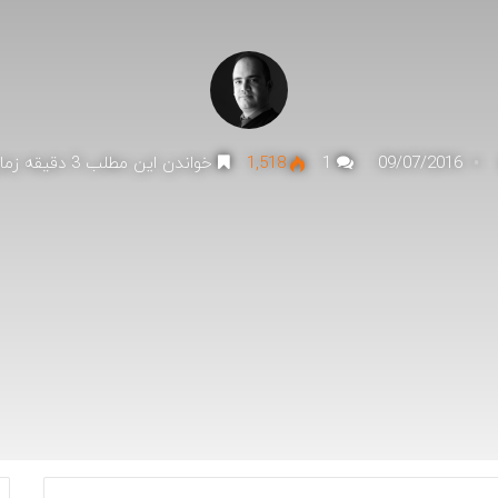
09/07/2016
1
1,518
خواندن این مطلب 3 دقیقه زمان میبرد