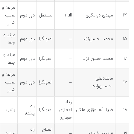
مراغه و
۱۴
مهدی دواتگری
null
مستقل
دور دوم
عجب
شير
مرند و
۱۵
محمد حسن‌نژاد
–
اصولگرا
دور دوم
جلفا
مرند و
۱۶
محمد حسن نژاد
–
اصولگرا
دور دوم
جلفا
مراغه و
محمدعلی
۱۷
–
اصولگرا
دور دوم
عجب
حسین‌زاده
شير
زیاد
راه
۱۸
ضیا الله اعزازی ملکی
اعجازی
اصولگرا
بناب
یافته
حجازی
اصلاح
راه
۱۹
فردین فرمند
–
میانه