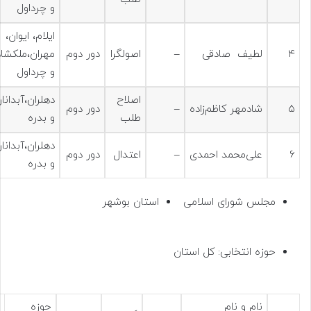
و چرداول
ایلام، ایوان،
۴
لطیف صادقی
–
اصولگرا
دور دوم
مهران،ملکشا
و چرداول
اصلاح
دهلران،آبدانا
۵
شادمهر کاظم‌زاده
–
دور دوم
طلب
و بدره
دهلران،آبدانا
۶
علی‌محمد احمدی
–
اعتدال
دور دوم
و بدره
مجلس شورای اسلامی
استان بوشهر
حوزه انتخابی: کل استان
نام و نام
حوزه