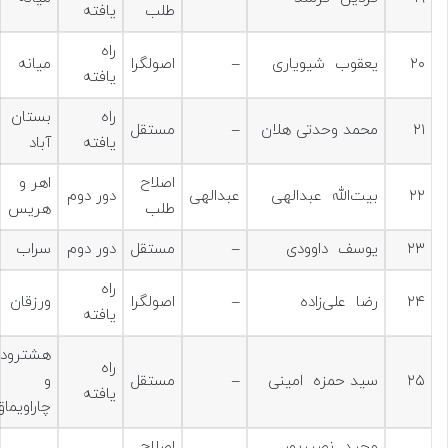
طلب
یافته
راه
۲۰
یعقوب شیویاری
–
اصولگرا
میانه
یافته
راه
بستان
۲۱
محمد وحدتی هلان
–
مستقل
یافته
آباد
اصلاح
اهر و
۲۲
بیت‌الله عبدالهی
عبدالهی
دور دوم
طلب
هریس
۲۳
یوسف داوودی
–
مستقل
دور دوم
سراب
راه
۲۴
رضا علی‌زاده
–
اصولگرا
ورزقان
یافته
هشترود
راه
۲۵
سید حمزه امینی
–
مستقل
و
یافته
چاراویماق
مجید نصیرپور
اصلاح