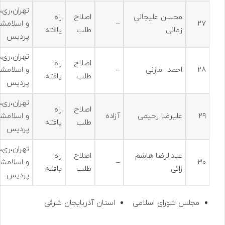
تهران،ری،
محسن علیجانی
اصلاح
راه
۲۷
–
و اسلامشه
زمانی
طلب
یافته
پردیس
تهران،ری،
اصلاح
راه
۲۸
احمد مازنی
–
و اسلامشه
طلب
یافته
پردیس
تهران،ری،
اصلاح
راه
۲۹
علیرضا رحیمی
آزاده
و اسلامشه
طلب
یافته
پردیس
تهران،ری،
عبدالرضا هاشم
اصلاح
راه
۳۰
–
و اسلامشه
زائی
طلب
یافته
پردیس
مجلس شورای اسلامی
استان آذربایجان شرقی