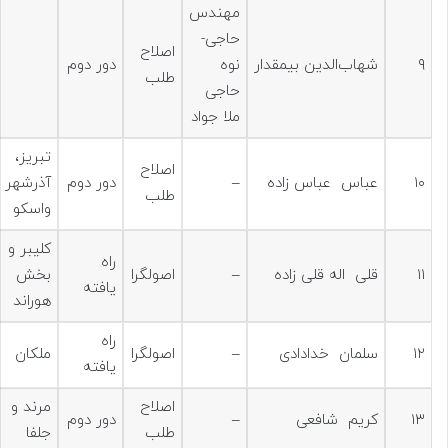
مهندس
حاجی-
اصلاح
۹
شهاب‌الدین بیمقدار
نوه
دور دوم
طلب
حاجی
ملا جواد
تبريز،
اصلاح
۱۰
عباس عباس زاده
–
دور دوم
آذرشهر
طلب
واسكو
کلیبر و
راه
۱۱
قلی اله قلی زاده
–
اصولگرا
بخش
یافته
هوراند
راه
۱۲
سلمان خدادادی
–
اصولگرا
ملکان
یافته
اصلاح
مرند و
۱۳
کریم شافعی
–
دور دوم
طلب
جلفا