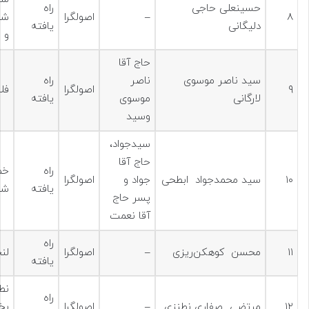
حسینعلی حاجی
راه
۸
–
اصولگرا
شه
دلیگانی
یافته
و ب
حاج آقا
سید ناصر موسوی
ناصر
راه
۹
اصولگرا
فل
لارگانی
موسوی
یافته
وسید
سیدجواد،
حاج آقا
راه
خم
۱۰
سید محمدجواد ابطحی
جواد و
اصولگرا
یافته
شه
پسر حاج
آقا نعمت
راه
۱۱
محسن کوهکن‌ریزی
–
اصولگرا
لن
یافته
نط
راه
۱۲
مرتضی صفاری نطنزی
–
اصولگرا
بخ