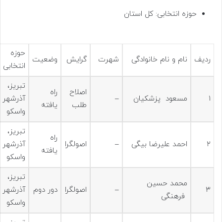
حوزه انتخابی: کل استان
حوزه
ردیف
نام و نام خانوادگی
شهرت
گرایش
وضعیت
انتخابی
تبريز،
اصلاح
راه
۱
مسعود پزشکیان
–
آذرشهر
طلب
یافته
واسكو
تبريز،
راه
۲
احمد علیرضا بیگی
–
اصولگرا
آذرشهر
یافته
واسكو
تبريز،
محمد حسین
۳
–
اصولگرا
دور دوم
آذرشهر
فرهنگی
واسكو