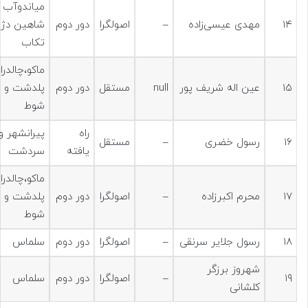
میاندوآب 
۱۴
مهدی عیسی‌زاده
–
اصولگرا
دور دوم
شاهین دژ 
تکاب
ماکو،چالدرا
۱۵
عین اله شریف پور
null
مستقل
دور دوم
پلدشت و
شوط
راه
پیرانشهر و
۱۶
رسول خضری
–
مستقل
یافته
سردشت
ماکو،چالدرا
۱۷
محرم اکبرزاده
–
اصولگرا
دور دوم
پلدشت و
شوط
۱۸
رسول جلایر سرنقی
–
اصولگرا
دور دوم
سلماس
شهروز برزگر
۱۹
–
اصولگرا
دور دوم
سلماس
کلشانی