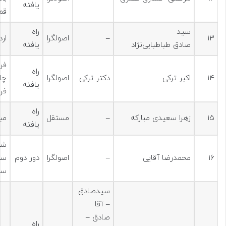
یافته
قم
سید
راه
۱۳
–
اصولگرا
ار
صادق طباطبایی‌نژاد
یافته
فر
راه
۱۴
اکبر ترکی
دکتر ترکی
اصولگرا
چا
یافته
فر
راه
۱۵
زهرا سعیدی مبارکه
–
مستقل
مبا
یافته
شه
۱۶
محمدرضا آقایی
–
اصولگرا
دور دوم
سم
سف
سیدصادق
– آقا
صادق –
راه