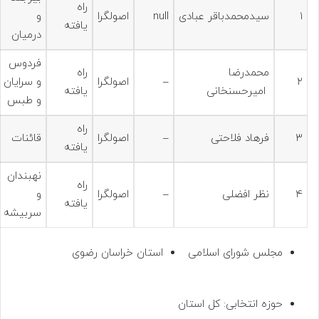
راه
۱
سیدمحمدباقر عبادی
null
اصولگرا
و
یافته
درمیان
فردوس
محمدرضا
راه
۲
–
اصولگرا
و سرایان
امیرحسنخانی
یافته
و طبس
راه
۳
فرهاد فلاحتی
–
اصولگرا
قائنات
یافته
نهبندان
راه
۴
نظر افضلی
–
اصولگرا
و
یافته
سربیشه
مجلس شورای اسلامی
استان خراسان رضوی
حوزه انتخابی: کل استان