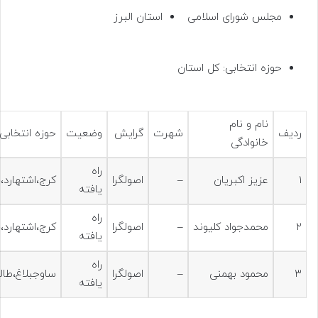
مجلس شورای اسلامی
استان البرز
حوزه انتخابی: کل استان
نام و نام
ردیف
شهرت
گرایش
وضعیت
حوزه انتخابی
خانوادگی
راه
۱
عزیز اکبریان
–
اصولگرا
کرج،اشتهارد
یافته
راه
۲
محمدجواد کلیوند
–
اصولگرا
کرج،اشتهارد
یافته
راه
۳
محمود بهمنی
–
اصولگرا
ساوجبلاغ،طالق
یافته