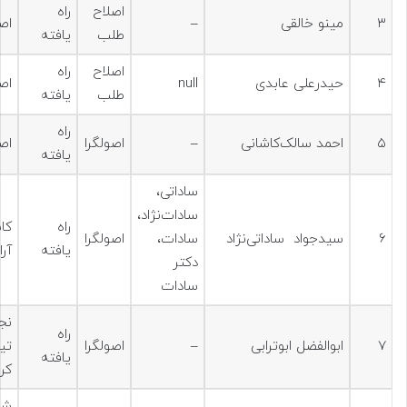
اصلاح
راه
۳
مينو خالقی
–
اص
طلب
یافته
اصلاح
راه
۴
حیدرعلی عابدی
null
اص
طلب
یافته
راه
۵
احمد سالک‌کاشانی
–
اصولگرا
اص
یافته
ساداتی،
سادات‌نژاد،
راه
کا
۶
سیدجواد ساداتی‌نژاد
سادات،
اصولگرا
یافته
آر
دکتر
سادات
نج
راه
۷
ابوالفضل ابوترابی
–
اصولگرا
تیر
یافته
کر
شا