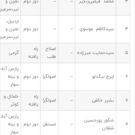
۳
محمد فیضی‌زنگیر
–
–
دور دوم
نمین و
نیر،سرعین
اردبیل،
۴
سیدکاظم موسوی
–
–
دور دوم
نمین و
نیر،سرعین
اصلاح
راه
۵
سیدحمایت میرزاده
–
گرمی
طلب
یافته
پارس آباد
۶
ایرج بیگدلو
–
اصولگرا
دور دوم
و بیله
سوار
راه
خلخال و
۷
بشیر خالقی
–
اصولگرا
یافته
کوثر
پارس آباد
شکور پورحسین
۸
–
مستقل
دور دوم
و بیله
شقلان
سوار