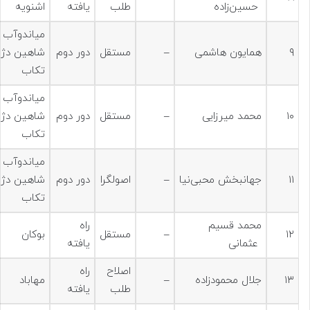
حسین‌زاده
طلب
یافته
اشنویه
میاندوآب 
۹
همایون هاشمی
–
مستقل
دور دوم
شاهین دژ 
تکاب
میاندوآب 
۱۰
محمد میرزایی
–
مستقل
دور دوم
شاهین دژ 
تکاب
میاندوآب 
۱۱
جهانبخش محبی‌نیا
–
اصولگرا
دور دوم
شاهین دژ 
تکاب
محمد قسیم
راه
۱۲
–
مستقل
بوکان
عثمانی
یافته
اصلاح
راه
۱۳
جلال محمودزاده
–
مهاباد
طلب
یافته