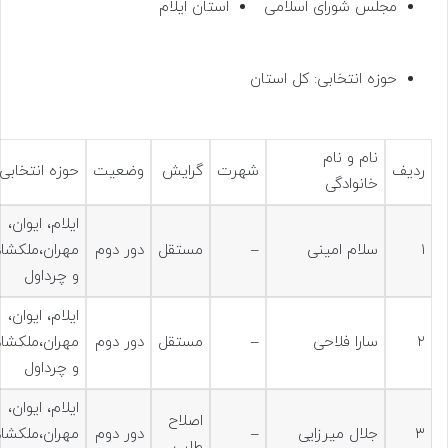
مجلس شورای اسلامی
استان ایلام
حوزه انتخابی: کل استان
نام و نام
ردیف
شهرت
گرایش
وضعیت
حوزه انتخابی
خانوادگی
ایلام، ایوان،
۱
سلام امینی
–
مستقل
دور دوم
مهران،ملکشا
و چرداول
ایلام، ایوان،
۲
سارا فلاحی
–
مستقل
دور دوم
مهران،ملکشا
و چرداول
ایلام، ایوان،
اصلاح
۳
جلال میرزایی
–
دور دوم
مهران،ملکشا
طلب