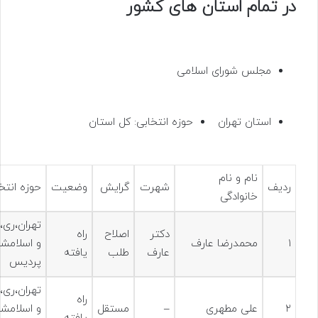
در تمام استان های کشور
مجلس شورای اسلامی
استان تهران
حوزه انتخابی: کل استان
نام و نام
ردیف
شهرت
گرایش
وضعیت
حوزه انتخ
خانوادگی
تهران،ری،
دکتر
اصلاح
راه
۱
محمدرضا عارف
و اسلامشه
عارف
طلب
یافته
پردیس
تهران،ری،
راه
۲
علی مطهری
–
مستقل
و اسلامشه