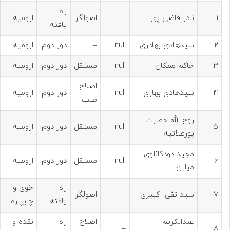
راه
۱
نادر قاضی پور
–
اصولگرا
ارومیه
یافته
۲
سیدهادی بهادری
null
–
دور دوم
ارومیه
۳
حاکم ممکان
null
مستقل
دور دوم
ارومیه
اصلاح
۴
سیدهادی بهاری
null
دور دوم
ارومیه
طلب
روح الله حضرت
۵
null
مستقل
دور دوم
ارومیه
پورطلاتپه
مجید دودکانلوی
۶
null
مستقل
دور دوم
ارومیه
میلان
راه
خوی و
۷
سید تقی کبیری
–
اصولگرا
یافته
چایپاره
عبدالکریم
اصلاح
راه
نقده و
–
۸