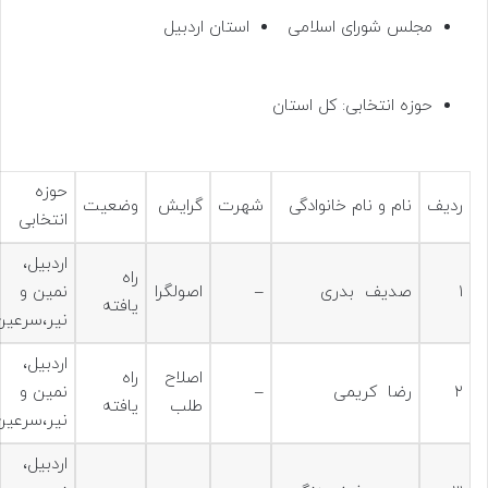
مجلس شورای اسلامی
استان اردبیل
حوزه انتخابی: کل استان
حوزه
ردیف
نام و نام خانوادگی
شهرت
گرایش
وضعیت
انتخابی
اردبیل،
راه
۱
صدیف بدری
–
اصولگرا
نمین و
یافته
نیر،سرعین
اردبیل،
اصلاح
راه
۲
رضا کریمی
–
نمین و
طلب
یافته
نیر،سرعین
اردبیل،