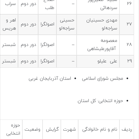
۲۶
–
دور دوم
سراب
سردهائی
طلب
مهدی حسینیان
حسینی
اهر و
۲۷
اصولگرا
دور دوم
سراجه‌لو
سراجه‌لو
هریس
معصومه
۲۸
–
اصولگرا
دور دوم
شبستر
آقاپورعلیشاهی
۲۹
علی علیلو
–
اصولگرا
دور دوم
شبستر
مجلس شورای اسلامی
استان آذربایجان غربی
حوزه انتخابی: کل استان
حوزه
ردیف
نام و نام خانوادگی
شهرت
گرایش
وضعیت
انتخابی