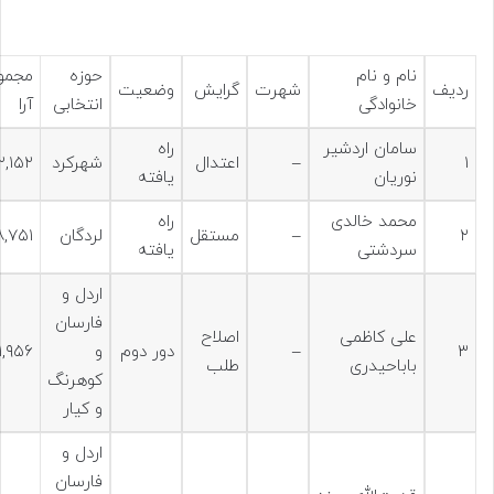
نام و نام
حوزه
مجمو
ردیف
شهرت
گرایش
وضعیت
خانوادگی
انتخابی
آرا
سامان اردشیر
راه
۱
–
اعتدال
شهرکرد
۲,۱۵۲
نوریان
یافته
محمد خالدی
راه
۲
–
مستقل
لردگان
,۷۵۱
سردشتی
یافته
اردل و
فارسان
علی کاظمی
اصلاح
۳
–
دور دوم
و
۱,۹۵۶
باباحیدری
طلب
کوهرنگ
و کیار
اردل و
فارسان