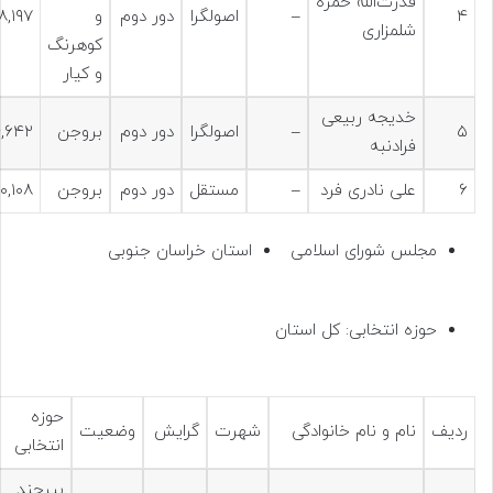
قدرت‌الله حمزه
۴
–
اصولگرا
دور دوم
و
۸,۱۹۷
شلمزاری
کوهرنگ
و کیار
خدیجه ربیعی
۵
–
اصولگرا
دور دوم
بروجن
۴,۶۴۲
فرادنبه
۶
علی نادری فرد
–
مستقل
دور دوم
بروجن
۱۰,۱۰۸
مجلس شورای اسلامی
استان خراسان جنوبی
حوزه انتخابی: کل استان
حوزه
ردیف
نام و نام خانوادگی
شهرت
گرایش
وضعیت
انتخابی
بیرجند