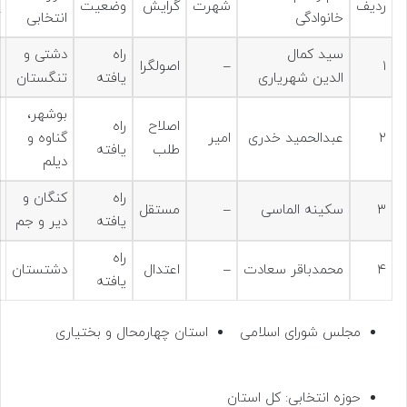
ردیف
شهرت
گرایش
وضعیت
خانوادگی
انتخابی
سید کمال
راه
دشتی و
۱
–
اصولگرا
الدین شهریاری
یافته
تنگستان
بوشهر،
اصلاح
راه
۲
عبدالحمید خدری
امیر
گناوه و
طلب
یافته
دیلم
راه
کنگان و
۳
سکینه الماسی
–
مستقل
یافته
دیر و جم
راه
۴
محمدباقر سعادت
–
اعتدال
دشتستان
یافته
مجلس شورای اسلامی
استان چهارمحال و بختیاری
حوزه انتخابی: کل استان