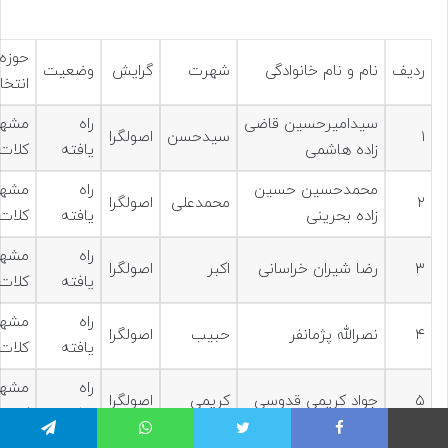
حوزه
ردیف
نام و نام خانوادگی
شهرت
گرایش
وضعیت
انتخا
سیدامیرحسین قاضی
راه
مشهد
۱
سیدحسن
اصولگرا
زاده هاشمی
یافته
کلات
محمدحسین حسین
راه
مشهد
۲
محمدعلی
اصولگرا
زاده بحرینی
یافته
کلات
راه
مشهد
۳
رضا شیران خراسانی
اکبر
اصولگرا
یافته
کلات
راه
مشهد
۴
نصرالله پژمانفر
حبیب
اصولگرا
یافته
کلات
راه
مشهد
۵
جواد کریمی قدوسی
کریمی
اصولگرا
یافته
کلات
فیس بوک
توییتر
واتس آپ
تلگرام