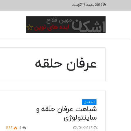
2026 جمعه, 7 آگوست
عرفان حلقه
اعتقادی
شباهت عرفان حلقه و
ساینتولوژی
835
4
02/04/2016