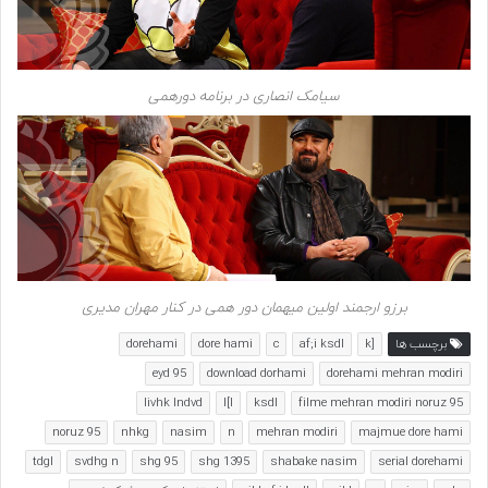
سیامک انصاری در برنامه دورهمی
برزو ارجمند اولین میهمان دور همی در کنار مهران مدیری
برچسب ها
[k
af;i ksdl
c
dore hami
dorehami
eyd 95
download dorhami
dorehami mehran modiri
livhk lndvd
l[l
ksdl
filme mehran modiri noruz 95
noruz 95
nhkg
nasim
n
mehran modiri
majmue dore hami
tdgl
svdhg n
shg 95
shg 1395
shabake nasim
serial dorehami